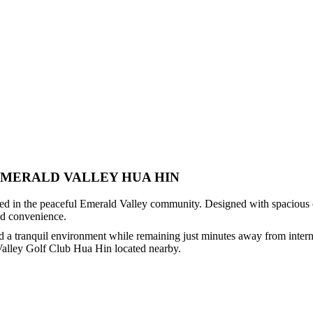
EMERALD VALLEY HUA HIN
ated in the peaceful Emerald Valley community. Designed with spacious o
and convenience.
 tranquil environment while remaining just minutes away from internat
Valley Golf Club Hua Hin
located nearby.