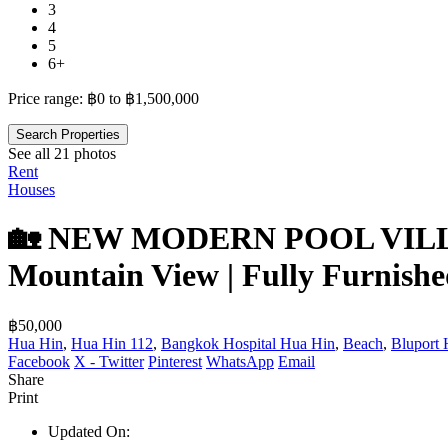
3
4
5
6+
Price range:
฿0 to ฿1,500,000
Search Properties
See all 21 photos
Rent
Houses
🏡 NEW MODERN POOL VILLA
Mountain View | Fully Furnishe
฿50,000
Hua Hin
,
Hua Hin 112
,
Bangkok Hospital Hua Hin
,
Beach
,
Bluport
Facebook
X - Twitter
Pinterest
WhatsApp
Email
Share
Print
Updated On: