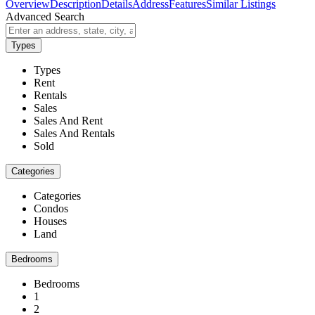
Overview
Description
Details
Address
Features
Similar Listings
Advanced Search
Types
Types
Rent
Rentals
Sales
Sales And Rent
Sales And Rentals
Sold
Categories
Categories
Condos
Houses
Land
Bedrooms
Bedrooms
1
2