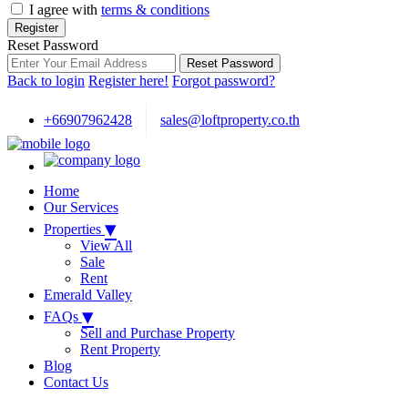
I agree with
terms & conditions
Register
Reset Password
Reset Password
Back to login
Register here!
Forgot password?
+66907962428
sales@loftproperty.co.th
Home
Our Services
▾
Properties
View All
Sale
Rent
Emerald Valley
▾
FAQs
Sell and Purchase Property
Rent Property
Blog
Contact Us